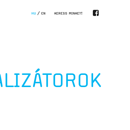
HU
/
EN
KERESS MINKET!
ALIZÁTOROK