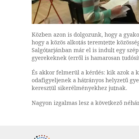
Közben azon is dolgozunk, hogy a gyako
hogy a közös alkotás teremtette közösség
Salgótarjánban már el is indult egy szé
gyerekeknek (erről is hamarosan tudósí
És akkor felmerül a kérdés: kik azok a 
odafigyeljenek a hátrányos helyzetű gy
keresztül sikerélményekhez jutnak.
Nagyon izgalmas lesz a következő néhá