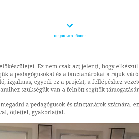
TUDJON MEG TÖBBET
előkészületei. Ez nem csak azt jelenti, hogy elkész
tjük a pedagógusokat és a tánctanárokat a rájuk vár
, izgalmas, egyedi ez a projekt, a fellépéshez vezető
 amihez szükségük van a felnőtt segítők támogatásár
 megadni a pedagógusok és tánctanárok számára, ezé
, ötlettel, gyakorlattal.