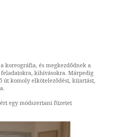
ül a koreográfia, és megkezdődnek a
ó feladatokra, kihívásokra. Márpedig
 út komoly elköteleződést, kitartást,
a.
rt egy módszertani füzetet