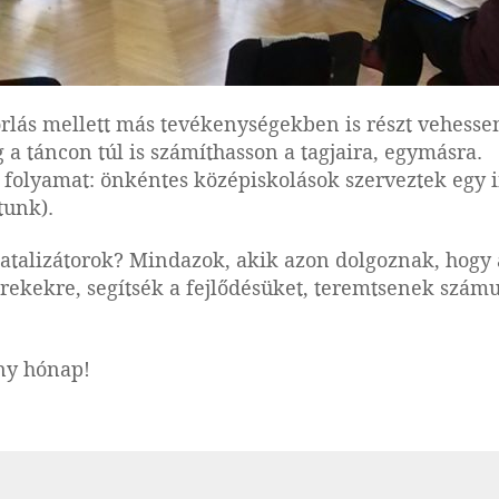
rlás mellett más tevékenységekben is részt vehesse
 a táncon túl is számíthasson a tagjaira, egymásra.
p folyamat: önkéntes középiskolások szerveztek egy i
tunk).
katalizátorok? Mindazok, akik azon dolgoznak, hogy 
erekekre, segítsék a fejlődésüket, teremtsenek szá
ny hónap!