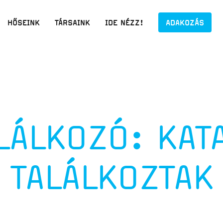
HŐSEINK
TÁRSAINK
IDE NÉZZ!
ADAKOZÁS
LÁLKOZÓ: KAT
TALÁLKOZTAK