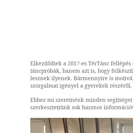
Elkezdődtek a 2017-es TérTánc fellépés 
táncpróbák, hanem azt is, hogy fel
készí
lesznek ilyenek. Bármennyire is motiváló
szorgalmat igényel a gyerekek részéről,
Ehhez mi szeretnénk minden segítséget
szerkesztettünk sok hasznos információval