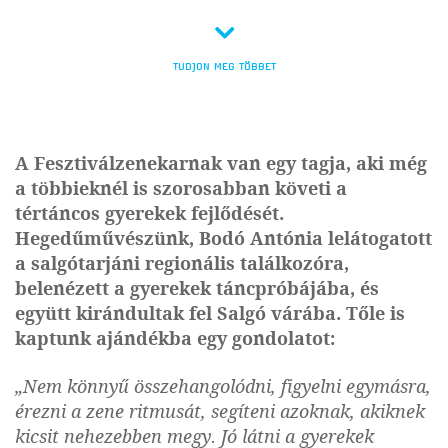
TUDJON MEG TÖBBET
A Fesztiválzenekarnak van egy tagja, aki még
a többieknél is szorosabban követi a
tértáncos gyerekek fejlődését.
Hegedűművészünk, Bodó Antónia lelátogatott
a salgótarjáni regionális találkozóra,
belenézett a gyerekek táncpróbájába, és
együtt kirándultak fel Salgó várába. Tőle is
kaptunk ajándékba egy gondolatot:
„Nem könnyű összehangolódni, figyelni egymásra,
érezni a zene ritmusát, segíteni azoknak, akiknek
kicsit nehezebben megy. Jó látni a gyerekek