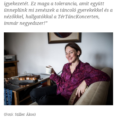
igyekezetét. Ez maga a tolerancia, amit együtt
ünneplünk mi zenészek a táncoló gyerekekkel és a
nézőkkel, hallgatókkal a TérTáncKoncerten,
immár negyedszer!”
(Fotó: Stiller Ákos)